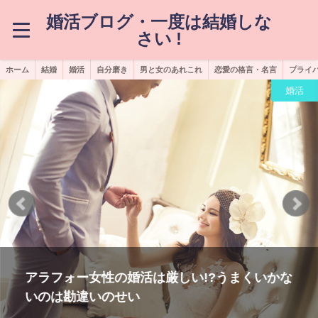
婚活ブログ・一度は結婚しな
さい !
ホーム
結婚
婚活
自分磨き
男と女のあれこれ
恋愛の格言・名言
プライ
婚活
アラフォー女性の婚活は厳しい!?うまくいかな
いのは勘違いのせい