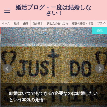
婚活ブログ・一度は結婚しな
さい !
ホーム
結婚
婚活
自分磨き
男と女のあれこれ
恋愛の格言・名言
プライ
婚活
結婚はいつでもできる?必要なのは結婚したい
という本気の覚悟!