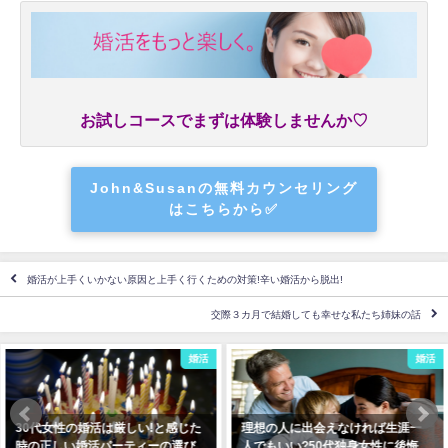
お試しコースでまずは体験しませんか♡
John&Susanの無料カウンセリング
はこちらから✅
婚活が上手くいかない原因と上手く行くための対策!辛い婚活から脱出!
交際３カ月で結婚しても幸せな私たち姉妹の話
婚活
婚活
理想の人に出会えなければ生涯一
結婚はいつでもできる?必要なのは
人でもいい?50代独身女性に後悔
結婚したいという本気の覚悟!