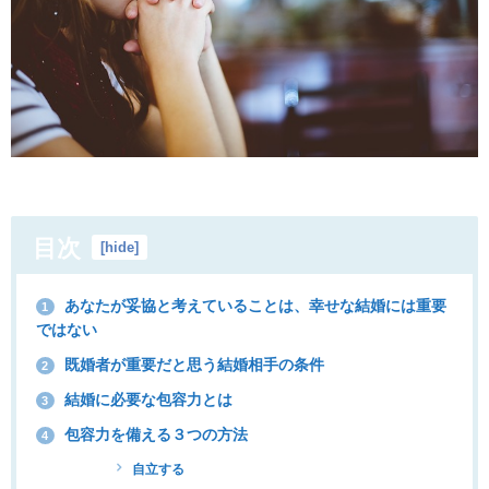
目次
[
hide
]
あなたが妥協と考えていることは、幸せな結婚には重要
1
ではない
既婚者が重要だと思う結婚相手の条件
2
結婚に必要な包容力とは
3
包容力を備える３つの方法
4
自立する