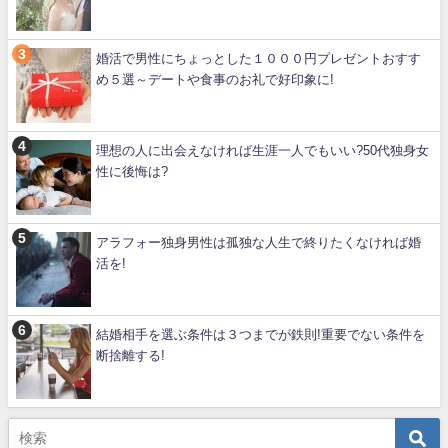
婚活で男性にちょっとした１０００円プレゼントおすす
め５選～デートや食事のお礼で好印象に!
理想の人に出会えなければ生涯一人でもいい?50代独身女
性に後悔は?
アラフォー独身男性は孤独な人生で終りたくなければ婚
活を!
結婚相手を選ぶ条件は３つまでが鉄則!重要でない条件を
断捨離する!