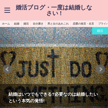
婚活ブログ・一度は結婚しな
さい !
ホーム
結婚
婚活
自分磨き
男と女のあれこれ
恋愛の格言・名言
プライ
婚活
いつでもできる?必要なのは結婚したい
結婚し
本気の覚悟!
合の特