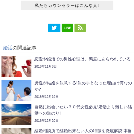
私たちカウンセラーはこんな人!
LINE
婚活
の関連記事
恋愛や婚活での男性心理は、態度にあらわれている
2018年11月8日
男性が結婚を決意する!決め手となった理由は何なの
か?
2018年12月19日
自然に出会いたい３０代女性必見!婚活より難しい結
婚への道のり!
2018年12月20日
結婚相談所で結婚出来ない人の特徴を徹底解説!本当