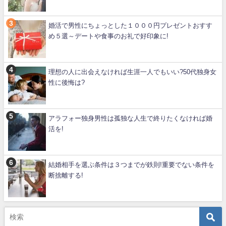
婚活で男性にちょっとした１０００円プレゼントおすす
め５選～デートや食事のお礼で好印象に!
理想の人に出会えなければ生涯一人でもいい?50代独身女
性に後悔は?
アラフォー独身男性は孤独な人生で終りたくなければ婚
活を!
結婚相手を選ぶ条件は３つまでが鉄則!重要でない条件を
断捨離する!