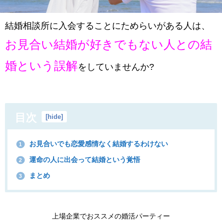
結婚相談所に入会することにためらいがある人は、
お見合い結婚が好きでもない人との結
婚という誤解
をしていませんか?
目次
[
hide
]
お見合いでも恋愛感情なく結婚するわけない
1
運命の人に出会って結婚という覚悟
2
まとめ
3
上場企業でおススメの婚活パーティー