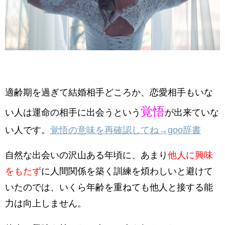
適齢期を過ぎて結婚相手どころか、恋愛相手もいな
覚悟
い人は運命の相手に出会うという
が出来ていな
い人です。
覚悟の意味を再確認してね→goo辞書
自然な出会いの沢山ある年頃に、あまり
他人に興味
をもたず
に人間関係を築く訓練を煩わしいと避けて
いたのでは、いくら年齢を重ねても他人と接する能
力は向上しません。