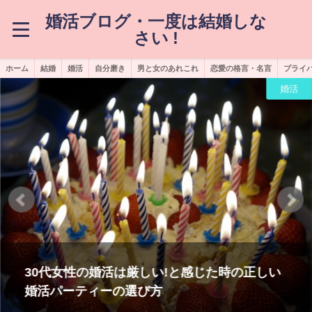
婚活ブログ・一度は結婚しな
さい !
ホーム
結婚
婚活
自分磨き
男と女のあれこれ
恋愛の格言・名言
プライ
婚活
30代女性の婚活は厳しい!と感じた時の正しい
婚活パーティーの選び方