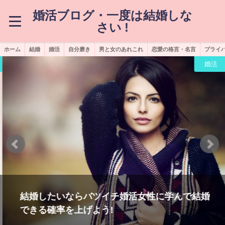
婚活ブログ・一度は結婚しな
さい !
ホーム
結婚
婚活
自分磨き
男と女のあれこれ
恋愛の格言・名言
プライ
婚活
結婚したいならバツイチ婚活女性に学んで結婚
できる確率を上げよう!