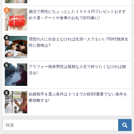
婚活で男性にちょっとした１０００円プレゼントおすす
め５選～デートや食事のお礼で好印象に!
理想の人に出会えなければ生涯一人でもいい?50代独身女
性に後悔は?
アラフォー独身男性は孤独な人生で終りたくなければ婚
活を!
結婚相手を選ぶ条件は３つまでが鉄則!重要でない条件を
断捨離する!