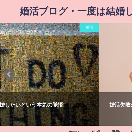
婚活ブログ・一度は結婚し
婚活
～婚活失敗の末路を後悔しない?
理想の人