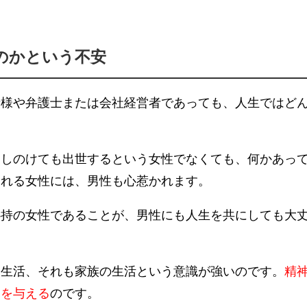
のかという不安
者様や弁護士または会社経営者であっても、
人生ではど
押しのけても出世するという女性でなくても、
何かあっ
られる女性に
は、
男性も心惹かれます。
心持の女性であることが、
男性にも人生を共にしても大
は生活、それも家族の生活という意識が強い
のです。
精
ーを与える
のです。