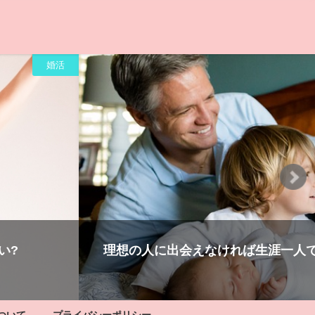
婚活
悔は?
婚活するか恋愛できる人を待つのか?自